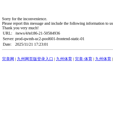
Sorry for the inconvenience.
Please report this message and include the following information to us
Thank you very much!
URL:
/news/4/tel:86-21-50584936
Server:
prod-qwmh-uc2-pool601-frontend-static-01
Date:
2025/11/21 17:23:01
完美网
|
九州网页版登录入口
|
九州体育
|
完美·体育
|
九州体育