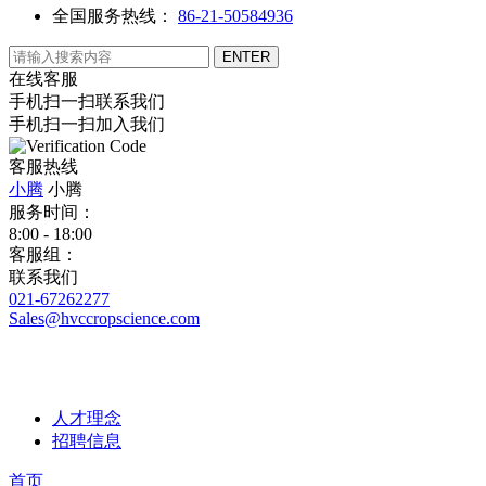
全国服务热线：
86-21-50584936
在线客服
手机扫一扫联系我们
手机扫一扫加入我们
客服热线
小腾
小腾
服务时间：
8:00 - 18:00
客服组：
联系我们
021-67262277
Sales@hvccropscience.com
人才招聘
人才理念
招聘信息
首页