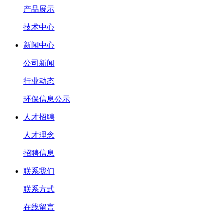
产品展示
技术中心
新闻中心
公司新闻
行业动态
环保信息公示
人才招聘
人才理念
招聘信息
联系我们
联系方式
在线留言