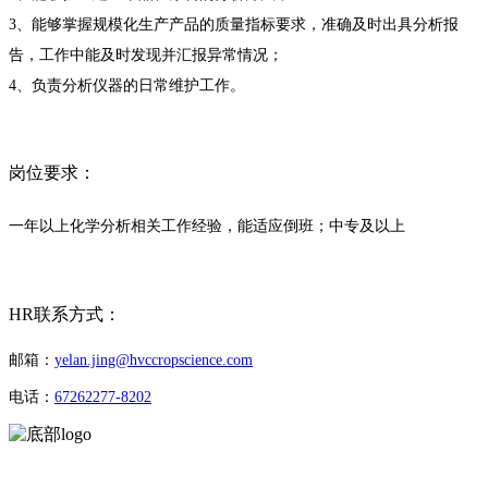
3、能够掌握规模化生产产品的质量指标要求，准确及时出具分析报
告，工作中能及时发现并汇报异常情况；
4、负责分析仪器的日常维护工作。
岗位要求：
一年以上化学分析相关工作经验，能适应倒班；中专及以上
HR联系方式：
邮箱：
yelan.jing@hvccropscience.com
电话：
67262277-8202
电话：
021-67262277